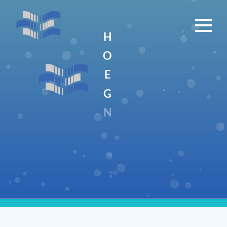
H
O
E
G
N